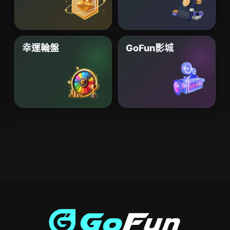
牌
現在加入AT99，滿額送2000！零負擔開轉！
行
銷
速速註冊
技
厲害廣告聯播網 | 贊助
術
應
用
什麼是妥協指標？
本文深入探討了妥協指標的定義、計算方法及其在決
市
場
策過程中的重要性。從多目標決策的角度出發，詳細
策
介紹了如何在不同情境下應用妥協指標來找到最佳平
略
衡點。無論是企業管理、公共政策還是個人決策，妥
協指標都是一個強大的工具，幫助我們在複雜的選擇
企
中做出明智的決定。透過實際案例和計算步驟的解
業
析，本文旨在為讀者提供一個清晰的理解和實用的指
管
南。
理
優塔娛樂城新聞網 | 您的信賴，
品