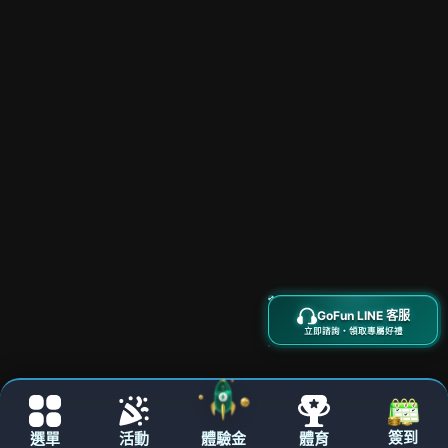
立即進駐
優惠豪禮
專屬客服
快速交易
個人中心