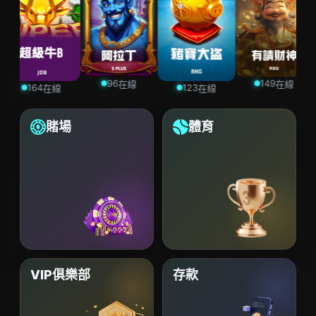
源
管
理
下注過關 最高加碼 38%
專
贏家專屬優惠，下注過關即送彩金，加碼最高 38%！
案
快來挑戰，拿下 6888 獎勵！
管
理
立即 下注
時
厲害廣告聯播網 | 贊助
間
管
理
如何評估委託條件 rod 的效果？
想知道如何評估外包任務的效益嗎？這篇文章將深入
探討委託條件 ROD（Return on Delegation）的效果
評估方法，提供實用的指標、清晰的計算範例，以及
提升 ROD 的實務技巧。無論您是老闆、管理者，還
是自由工作者，都能透過了解 ROD，更有效地管理
時間和資源，提升工作效率。文章將解析時間成本、