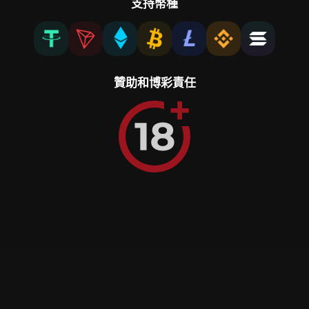
風
性與活動參與，確保公平環境。查看詳情：
條款與
險
細則
管
理
隱私權政策：
說明資料蒐集、保護與使用方式，保
障您的隱私安全。查看詳情：
隱私權政策
團
常見問題：
解答註冊、金流、遊戲與優惠疑問，快
隊
速解決疑惑。查看詳情：
常見問題
管
理
聯繫客服：
提供 24 小時 Telegram 與 Live Chat 支
援，隨時為您服務。查看詳情：
聯繫客服
創
業
我們採用
256 位 SSL 加密技術
、
雙重驗證
經
（2FA）
及即時監控系統，確保您的資料與資金安
驗
全無憂！同時，24 小時客服團隊隨時為您解決從帳
號異常到金流查詢的各種問題，讓您專注於享受電子
人
遊戲、真人娛樂、體育投注與捕魚遊戲的樂趣！
才
招
募
資訊類別
主要內容