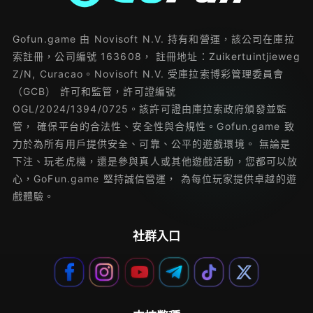
牌
優塔娛樂城新聞網 | 您的信賴，
經
營
我們的承諾
科
感謝您選擇
優塔娛樂城新聞網
！我們不僅是提供最
技
創
新娛樂資訊與豐富遊戲的平台，更是您在線上娛樂世
新
界的可靠夥伴！從電子遊戲的爆分快感到體育投注的
策略分析，從真人娛樂的真實互動到捕魚遊戲的高倍
通
回報，我們以公平、透明、安全為核心，為您打造無
訊
與倫比的娛樂環境！
產
業
為了讓您更了解我們的服務與承諾，我們整理了以下
重要資訊，涵蓋平台規則、隱私保護、常見問題解答
資
及聯繫方式，幫助您快速掌握所有細節！這些內容確
料
保您在優塔娛樂城新聞網的每一步都安心無憂，專注
防
享受遊戲樂趣！
護
條款與細則：
規範帳號註冊、交易安全、遊戲公平