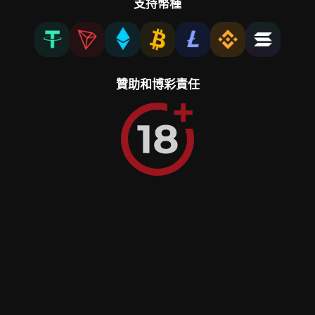
條款與細則：
規範帳號註冊、交易安全、遊戲公平
投
性與活動參與，確保公平環境。查看詳情：
條款與
资
細則
风
险
隱私權政策：
說明資料蒐集、保護與使用方式，保
障您的隱私安全。查看詳情：
隱私權政策
加
常見問題：
解答註冊、金流、遊戲與優惠疑問，快
密
貨
速解決疑惑。查看詳情：
常見問題
幣
聯繫客服：
提供 24 小時 Telegram 與 Live Chat 支
援，隨時為您服務。查看詳情：
聯繫客服
我們採用
256 位 SSL 加密技術
、
雙重驗證
（2FA）
及即時監控系統，確保您的資料與資金安
全無憂！同時，24 小時客服團隊隨時為您解決從帳
號異常到金流查詢的各種問題，讓您專注於享受電子
遊戲、真人娛樂、體育投注與捕魚遊戲的樂趣！
資訊類別
主要內容