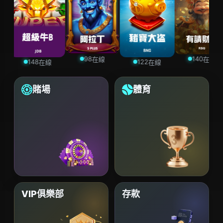
富
管
a year ago
理
登入就領100%紅利！
金
週末無聊？登入AT99，紅利回饋100%，小玩一把變
融
大贏家！
安
全
立即領取
風
厲害廣告聯播網 | 贊助
險
管
理
bet365 奖金代码 2025 可以重复使用吗？
本文深入解析bet365 2025年奖金代码的使用规则与
投
資
限制，帮助用户有效避免代码失效的风险。从奖金代
策
码的定义、使用规则到获取方式，再到常见问题解
略
答，本文全面覆盖了bet365奖金代码的各个方面。无
论您是bet365的新用户还是老用户，本文都将为您提
财
供宝贵的信息，助您在博彩旅程中获得更多乐趣与优