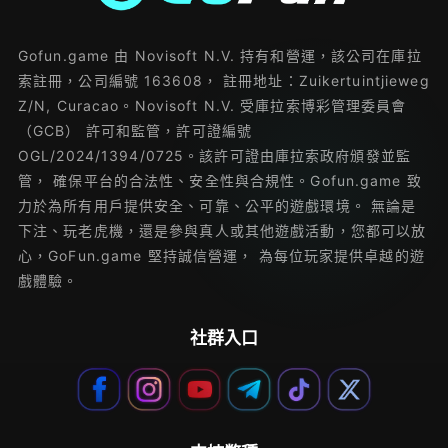
務
分
優塔娛樂城新聞網 | 您的信賴，
析
我們的承諾
支
付
方
感謝您選擇
優塔娛樂城新聞網
！我們不僅是提供最
式
新娛樂資訊與豐富遊戲的平台，更是您在線上娛樂世
界的可靠夥伴！從電子遊戲的爆分快感到體育投注的
貸
策略分析，從真人娛樂的真實互動到捕魚遊戲的高倍
款
回報，我們以公平、透明、安全為核心，為您打造無
與
與倫比的娛樂環境！
信
用
為了讓您更了解我們的服務與承諾，我們整理了以下
重要資訊，涵蓋平台規則、隱私保護、常見問題解答
投
及聯繫方式，幫助您快速掌握所有細節！這些內容確
資
保您在優塔娛樂城新聞網的每一步都安心無憂，專注
風
享受遊戲樂趣！
險