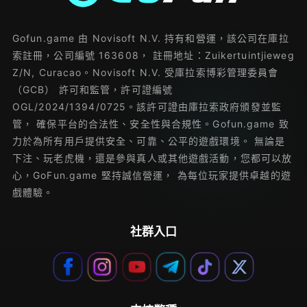
統的原理，更提供了挑選優質ROD股票的具體建議，
a year ago
務
包含ROD等級、基本面分析、產業特性等，讓您掌握
分
戰神帶飛 免遊狂飆
選股關鍵，避開投資陷阱。還等什麼？立即閱讀，讓
析
ROD助您在股市中贏家！
免費進場也能翻盤，連爆特效不間斷
支
快來挑戰
付
方
式
厲害廣告聯播網 | 贊助
貸
如何評估股票rod的價值？
款
與
本文深入探討股票ROD（Return on Debt）的價值評
信
估方法，從基本概念、計算方法到實際投資決策中的
用
應用，全面解析如何利用ROD指標分析公司財務狀況
與投資價值。適合對財務分析有興趣的投資者閱讀，
投
幫助您更全面地評估企業的財務健全度與成長潛力。
資
風
險