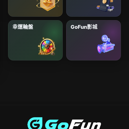
富
會如何運用它來評估公司的價值。文章還特別澄清了
a year ago
管
ROD 並非股票代號的常見誤解，幫助你避免投資陷
理
阱。現在就開始學習，掌握投資的密碼！
⚡ 一轉暴擊萬倍！戰神賽特帶你狂飆
风
免費遊戲輕鬆買，極限翻倍快感，戰神賽特等你來征
险
服！🔥
管
理
🔥 立即試玩
證
券
厲害廣告聯播網 | 贊助
交
易
如何選擇優質的股票rod？
金
想知道股票ROD是什麼嗎？這篇文章為您深度解析股
融
票ROD的定義、組成要素，以及如何運用ROD系統
科
選股，助您在台灣股市中找到潛力股。無論您是新手
技
投資人還是經驗豐富的交易者，都能從中學習到實用
的選股技巧，提升投資勝率。文章不僅解釋了ROD系
財