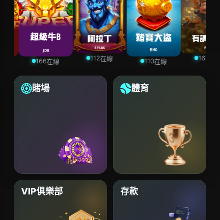
富
管
a year ago
理
⚡ 逢九必發！會員日限定狂歡！
金
融
專屬會員日，電子救援金來襲，最高助力 12,888！錯
安
過等下次！
全
🔥 立即領取
風
險
厲害廣告聯播網 | 贊助
管
理
rod 股票代號是哪一個？
投
你是否對股票投資中的「ROD」一詞感到困惑？這篇
資
策
文章將以簡單易懂的方式，為你徹底解析 ROD (股東
略
權益報酬率) 的概念、計算方式及其在投資決策中的
重要性。無論你是投資新手還是有經驗的投資者，都
财
能透過本文更深入地了解這個關鍵的財務指標，並學