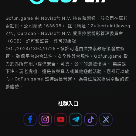
「fok」的起源與使用，掌握最新的網路流行語，更深
視
優塔娛樂城新聞網 | 您的信賴，
入了解網路文化的魅力！
覺
特
我們的承諾
效
感謝您選擇
優塔娛樂城新聞網
！我們不僅是提供最
潮
流
新娛樂資訊與豐富遊戲的平台，更是您在線上娛樂世
文
界的可靠夥伴！從電子遊戲的爆分快感到體育投注的
化
策略分析，從真人娛樂的真實互動到捕魚遊戲的高倍
回報，我們以公平、透明、安全為核心，為您打造無
休
與倫比的娛樂環境！
閒
娛
為了讓您更了解我們的服務與承諾，我們整理了以下
樂
重要資訊，涵蓋平台規則、隱私保護、常見問題解答
及聯繫方式，幫助您快速掌握所有細節！這些內容確
網
保您在優塔娛樂城新聞網的每一步都安心無憂，專注
路
享受遊戲樂趣！
文
化
條款與細則：
規範帳號註冊、交易安全、遊戲公平