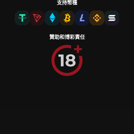
性與活動參與，確保公平環境。查看詳情：
條款與
音
細則
樂
製
隱私權政策：
說明資料蒐集、保護與使用方式，保
作
障您的隱私安全。查看詳情：
隱私權政策
常見問題：
解答註冊、金流、遊戲與優惠疑問，快
遊
速解決疑惑。查看詳情：
常見問題
樂
安
聯繫客服：
提供 24 小時 Telegram 與 Live Chat 支
全
援，隨時為您服務。查看詳情：
聯繫客服
流
我們採用
256 位 SSL 加密技術
、
雙重驗證
行
（2FA）
及即時監控系統，確保您的資料與資金安
音
全無憂！同時，24 小時客服團隊隨時為您解決從帳
樂
號異常到金流查詢的各種問題，讓您專注於享受電子
遊戲、真人娛樂、體育投注與捕魚遊戲的樂趣！
動
漫
資訊類別
主要內容
社