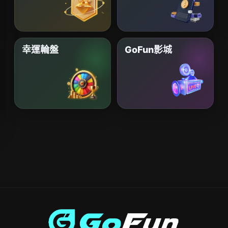
戶
處，以及如何成為一位關轉高手，更提醒你在關轉訊
外
翻倍超輕鬆下注超無壓
息時也要注意資訊的真實性，避免傳播錯誤訊息。現
活
在就一起探索關轉的迷人世界吧！
免實名交易不卡關娛樂馬上有感
動
馬上開玩
電
子
遊
厲害廣告聯播網 | 贊助
戲
fok意思的來源是什麼？
網
路
「fok」這個詞彙近年來在網路社群中爆紅，你是否好
迷
奇它的真正含義以及背後的故事？ 本篇文章將深入解
因
析「fok」的起源、演變過程、使用情境，以及它所反
映的網路文化現象。從遊戲直播圈的意外錯誤輸入，
網
到成為年輕族群間的流行語和文化符號，「fok」的發
路
展歷程充滿趣味與巧合。無論你是網路原生世代，還
科
是對網路文化感到好奇，都能從這篇文章中找到答
技
案，了解這個神秘詞彙的歷史淵源與文化意涵。了解