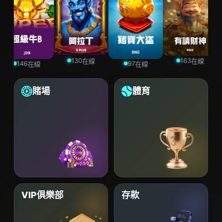
育
賭
a year ago
博
註冊即送會員大禮百倍爆擊不是夢
線
戰力加持開局翻倍輕鬆挑戰超高倍金額
上
博
現在加入
彩
厲害廣告聯播網 | 贊助
消
費
者
關轉與網路社群互動
警
示
你是否常常在社群媒體上看到朋友分享貼文，但又不
知道他們為什麼要這麼做？這篇文章將徹底解密「關
娛
轉」的奧秘！關轉，不只是單純的轉發，更是一種策
樂
略性的互動方式，能有效提升貼文曝光率、增加互動
科
率，甚至創造話題！無論你是社群媒體新手還是行銷
技
人員，都能從中學到如何善用關轉，讓你的網路社群
a year ago
生活更加豐富有趣。文章深入解析關轉的意義、好