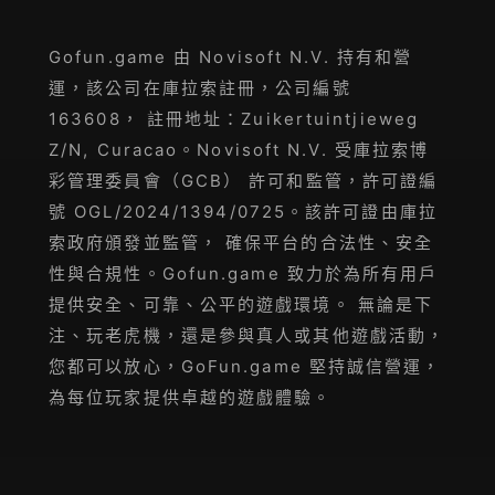
全站首存
給你無
馬上
德州
德州撲
本文深
撲克活
文，並結
德州撲
資深玩
樂趣！
存50
怕輸不敢