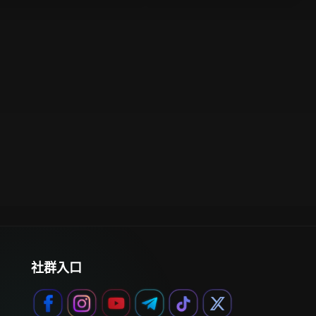
訊號買免遊
ROFR 成為你交易中的保護傘，聰明應對各種情況！
節奏進場，戰局全開穩贏收金
即試玩
厲害廣告聯播網 | 贊助
t365贏太多是好事嗎？
否在bet365上贏錢，卻擔心帳戶被限制甚至凍結？這
章深入解析了bet365贏太多可能帶來的雙面效應。從
的潛在風險、bet365的相關規定，到如何避免被平台
，我們將提供全面的資訊，讓你了解贏錢的同時，也
障自己的權益。文章提醒您，除了享受勝利的喜悅，
留意法律、稅務等方面的問題，並分享維持自然下注
a year ago
的技巧，助您在bet365玩得開心又安心！立即閱讀，
.89%回報率超有感
贏利背後的真相！
秒上手，輕鬆賺進寶箱金