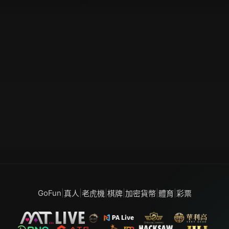
飛 免遊狂飆
看
讓 
場也能翻盤，連爆特效不間斷
掌握
挑戰
立
厲害廣告聯播網 | 贊助
樂詐騙的法律責任是什麼？
be
刮樂詐騙事件頻傳，PTT上更是充斥著相關討論！
你是
擔心自己或家人成為下一個受害者？這篇文章將深
篇文
刮刮樂詐騙的法律責任，告訴你詐騙集團將面臨的
贏錢
罰。從詐欺罪的定義、刑罰輕重，到其他可能觸犯
限制
，我們都將用最口語、最簡單的方式，讓你一聽就
能保
解這些法律知識，才能有效保護自己，避免落入詐
更要
a year ago
！
習慣
96
掌握
 抽獎不間斷
試打