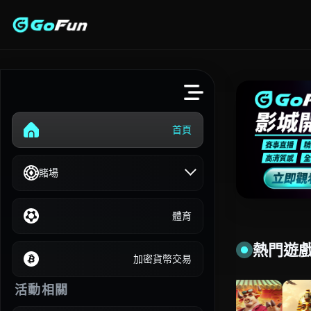
×
優塔娛樂城新聞網 娛樂城熱門遊戲
優
關
介紹
鍵
字
首頁
法律
消費者警示
開局就
文
文章分類
章
全站玩家
分
搶先
類
金融法律
消費者警示
金