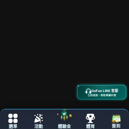
聯繫客服
24 小時即時支援
優塔娛樂城新聞網是您值得信賴的娛樂選擇！立即加
入我們，體驗多元遊戲、超值優惠與頂級安全保障！
點擊下方按鈕，開始您的遊戲冒險，或聯繫客服了解
更多！
立即加入金元寶，體驗極致娛樂！🌟
聯繫我們，開啟無憂遊戲
有任何疑問？優塔娛樂城新聞網的客服團隊提供
7x24 小時全年無休
的支援，隨時為您解答！不論是
立即進駐
帳號註冊、金流查詢、遊戲異常還是優惠申請，我們
優惠豪禮
專屬客服
快速交易
個人中心