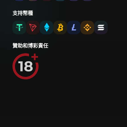
別再猶豫了，一起揭開娛樂城安全的神秘面紗，玩得
a year ago
又放心！
翻倍首存送2000！
本金加持，贏錢超簡單！
即儲值
厲害廣告聯播網 | 贊助
樂城不出金是詐騙嗎？
否擔心在線上娛樂城充值後卻無法提款？這篇文章將
揭露娛樂城不出金的真相，教你如何辨識詐騙手法、
平台風險，並提供保護自身權益的實用指南。從高額
陷阱到虛假執照，我們將一一剖析，讓你不再成為詐
子的受害者。立即閱讀，學會如何選擇安全可靠的娛
，玩得安心又愉快！
a year ago
 投注電子遊戲 送超值豪禮！