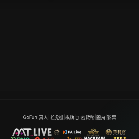
能從中獲得寶貴的資訊，幫助你做出明智的決策，
站和
詐騙陷阱！了解 Rumus 539 的真相，不再盲目
長還
a year ago
掌握網路賺錢的關鍵。
開踢！看球也能贏好康
新
支持的球星應援，參加互動就有機會抽限定好禮🎁
玩遊
比別
抽獎
開
厲害廣告聯播網 | 贊助
免aw8紅利代碼被盜用？
娛
 紅利代碼是您在遊戲中獲勝的利器，但安全性不容忽
篇文章將深入剖析紅利代碼盜用的常見手法，例如
你是
站、社交媒體詐騙、郵件詐騙和惡意軟體等。更重
深入
，我們將提供一系列實用的小技巧，教您如何從官
全可
獲取紅利代碼、保護您的帳戶安全、謹慎對待不明
客戶
以及安裝防毒軟體，確保您的紅利代碼不被盜用。
保護