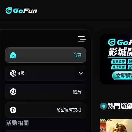
×
優塔娛樂城新聞網 娛樂城熱門遊戲
優
關
介紹
鍵
字
首頁
網路
網路詐騙
開局就
文
文章分類
章
全站玩家
分
搶先
類
網路詐騙
網路安全
網