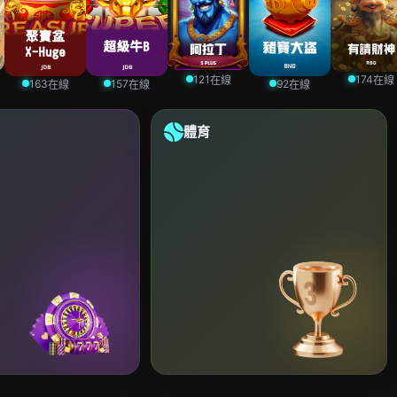
a year ago
存獎勵 立即開局
押中
戲 讓你翻倍贏錢 新玩家首存即享100%加碼 天天
88現金紅包 讓你贏得更多
運彩
38
遊戲
立
厲害廣告聯播網 | 贊助
可靠的rumus 539可以參考？
SS
世界中開創收入嗎？Rumus 539 近期在台灣引起
號稱能讓你輕鬆賺錢。但它究竟是什麼？是否真的
你的
「躺賺」？這篇文章將徹底揭露 Rumus 539 的
響，
理、運作模式，並深入剖析其潛在風險與注意事
字排
論你是網路行銷新手還是想尋找額外收入的上班
常遇