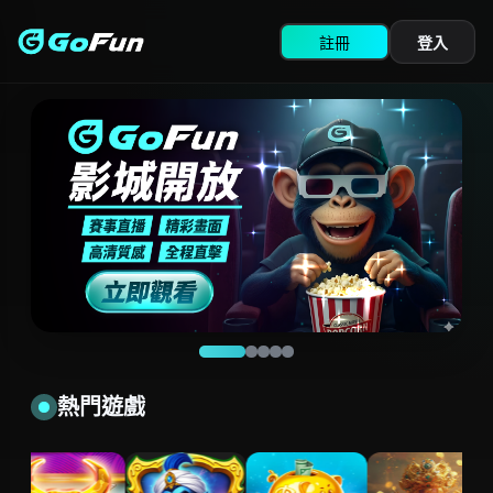
×
關
首頁
科技
機器學習
鍵
字
篩選
機器學習
🔥 極限爆率 51,000 倍，戰神賽特等你來
戰！
文
免費遊戲隨時開，轉一次爽翻天！手速要快，機會無
章
限！
分
類
🎰 立即開轉
AI
厲害廣告聯播網 | 贊助