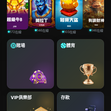
娛
樂
a year ago
科
存1000新人送1000！
技
首存送最高2000！雙倍快樂！爆出多倍＄＄！
數
存錢翻倍
據
分
析
厲害廣告聯播網 | 贊助
人
如何優化條件rod的性能？
工
智
想提升條件隨機場 (Conditional Random Field) 的性
慧
能嗎？這篇文章將帶你深入了解條件 ROD 的核心概
念，並提供一系列實用技巧，包括特徵工程、模型參
管
數調整、數據預處理和算法優化。無論你是資料分析
理
新手還是經驗豐富的工程師，都能從中找到有價值的
工
具
見解，解決效能瓶頸，讓你的模型訓練更順暢、結果