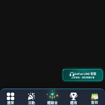
立即進駐
優惠豪禮
專屬客服
快速交易
個人中心