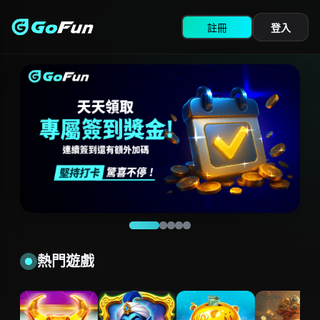
×
關
首頁
教育
教學策略
鍵
字
篩選
教學策略
開局搶莊贏全場
火熱開局平台強勢出擊
文
立即加入搶莊
章
分
厲害廣告聯播網 | 贊助
類
線
a year ago