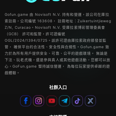
性與活動參與，確保公平環境。查看詳情：
條款與
細則
升
學
隱私權政策：
說明資料蒐集、保護與使用方式，保
規
障您的隱私安全。查看詳情：
隱私權政策
劃
常見問題：
解答註冊、金流、遊戲與優惠疑問，快
速解決疑惑。查看詳情：
常見問題
身
心
聯繫客服：
提供 24 小時 Telegram 與 Live Chat 支
靈
援，隨時為您服務。查看詳情：
聯繫客服
成
長
我們採用
256 位 SSL 加密技術
、
雙重驗證
（2FA）
及即時監控系統，確保您的資料與資金安
勵
全無憂！同時，24 小時客服團隊隨時為您解決從帳
志
號異常到金流查詢的各種問題，讓您專注於享受電子
故
遊戲、真人娛樂、體育投注與捕魚遊戲的樂趣！
事
家
資訊類別
主要內容
庭
教