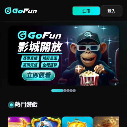
×
關
首頁
心理學
教育心理學
鍵
字
篩選
教育心理學
登入就領100%紅利！
週末無聊？登入AT99，紅利回饋100%，小玩一把變
文
大贏家！
章
立即領取
分
類
厲害廣告聯播網 | 贊助
社