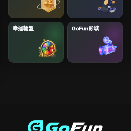
你更有效地引導學生成長。
優塔娛樂城新聞網 | 您的信賴，
我們的承諾
感謝您選擇
優塔娛樂城新聞網
！我們不僅是提供最
新娛樂資訊與豐富遊戲的平台，更是您在線上娛樂世
界的可靠夥伴！從電子遊戲的爆分快感到體育投注的
策略分析，從真人娛樂的真實互動到捕魚遊戲的高倍
回報，我們以公平、透明、安全為核心，為您打造無
與倫比的娛樂環境！
為了讓您更了解我們的服務與承諾，我們整理了以下
重要資訊，涵蓋平台規則、隱私保護、常見問題解答
及聯繫方式，幫助您快速掌握所有細節！這些內容確
保您在優塔娛樂城新聞網的每一步都安心無憂，專注
享受遊戲樂趣！