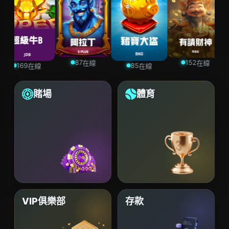
交
a year ago
心
0.4元就能開轉
理
超低門檻也能翻天，賽特陪你轉爆場
教
育
快來試試
心
理
厲害廣告聯播網 | 贊助
學
rod在教育領域中的教學意義是什麼
你是否曾經在教育領域聽到「Rod」這個詞，卻不知
其確切含義？這篇文章將深入淺出地解析「Rod」在
教育中的多重意義，從字面定義到行為管理策略「棒
子與蘿蔔」，讓你一次徹底搞懂！我們將探討Rod &
Carrot策略在教學上的應用，以及注意事項，並強調
獎勵（Carrot）的重要性，避免過度懲罰（Rod）可
能造成的負面影響。這篇文章不僅是語言學習的補
充，更是教育工作者提升教學品質的實用指南，幫助