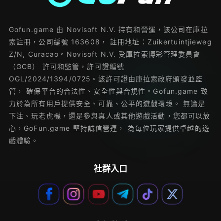
條款與細則：
規範帳號註冊、交易安全、遊戲公平
性與活動參與，確保公平環境。查看詳情：
條款與
細則
隱私權政策：
說明資料蒐集、保護與使用方式，保
障您的隱私安全。查看詳情：
隱私權政策
常見問題：
解答註冊、金流、遊戲與優惠疑問，快
速解決疑惑。查看詳情：
常見問題
聯繫客服：
提供 24 小時 Telegram 與 Live Chat 支
援，隨時為您服務。查看詳情：
聯繫客服
我們採用
256 位 SSL 加密技術
、
雙重驗證
（2FA）
及即時監控系統，確保您的資料與資金安
全無憂！同時，24 小時客服團隊隨時為您解決從帳
號異常到金流查詢的各種問題，讓您專注於享受電子
遊戲、真人娛樂、體育投注與捕魚遊戲的樂趣！
資訊類別
主要內容