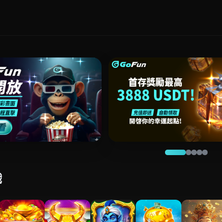
塔娛樂城新聞網 體育串關加碼
優塔娛樂城新聞網 USDT儲
6888
6,888
貸款與信用
0新人送1000！
高2000！雙倍快樂！爆出多倍＄＄！
翻倍