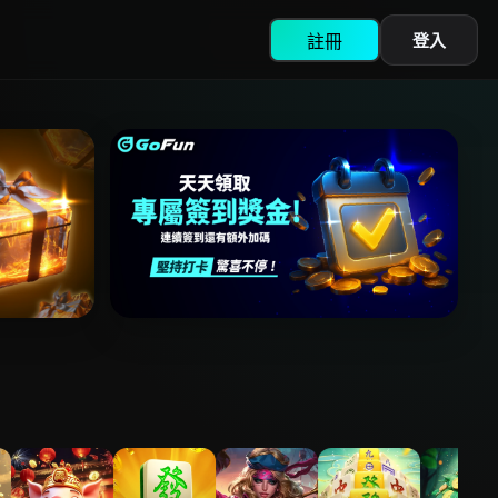
值最高可領
優塔娛樂城新聞網 儲值就送最高 1,000
獎勵金
厲害廣告聯播網 | 贊助