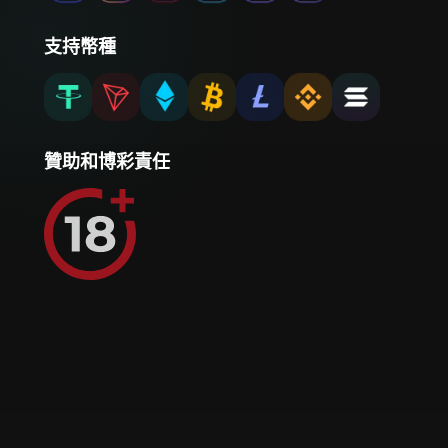
服團隊隨時為您解決從帳號異常到金流查詢的各種問題，讓
開始您的遊戲冒險，或聯繫客服了解更多！