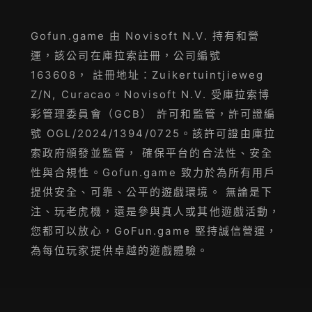
我們採用
256 位 SSL 加密技術
、
雙重驗證（2FA）
及即
務
分
您專注於享受電子遊戲、真人娛樂、體育投注與捕魚遊戲
析
資訊類別
主
支
付
條款與細則
帳
方
式
隱私權政策
資
貸
常見問題
註
款
與
聯繫客服
24
信
用
優塔娛樂城新聞網是您值得信賴的娛樂選擇！立即加入我
投
資
風
立即加入金元寶，體驗極致娛樂！🌟
險