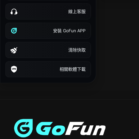
富
管
理
风
優塔娛樂城新聞網 | 您的信賴，
险
管
理
感謝您選擇
優塔娛樂城新聞網
！我們不僅是提供最新娛樂
的真實互動到捕魚遊戲的高倍回報，我們以公平、透明、
證
券
為了讓您更了解我們的服務與承諾，我們整理了以下重要
交
網的每一步都安心無憂，專注享受遊戲樂趣！
易
條款與細則：
規範帳號註冊、交易安全、遊戲公平性與活
金
融
隱私權政策：
說明資料蒐集、保護與使用方式，保障您的
科
常見問題：
解答註冊、金流、遊戲與優惠疑問，快速解決
技
聯繫客服：
提供 24 小時 Telegram 與 Live Chat
財