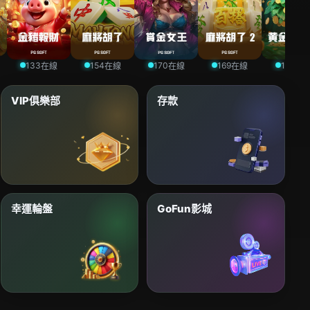
a year ago
000倍超簡單
線設計新玩法，一轉爆倍無門檻
上體驗
厲害廣告聯播網 | 贊助
rod的優缺點分析
否常常聽到「條件 ROD」這個詞彙，卻不清楚它代表
？這篇文章將深入淺出地解析條件 ROD 的概念，它
是銀行評估貸款申請者還款能力的關鍵指標，也就是
約風險」。我們會詳細說明條件 ROD 的計算方式、
點，更提供降低條件 ROD，提高貸款成功率的實用技
無論你是首次申請貸款的新手，還是希望更了解自身
狀況的讀者，都能從這篇文章中獲得寶貴的知識，做