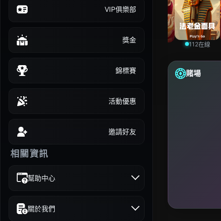
富
風險管理
管
理
投資策略
限時
财富管理
金
每天都
融
风险管理
安
點我
全
證券交易
金融科技
風
險
財務分析
管
ROD
理
支付方式
ROD
貸款與信用
投
入淺出
資
清了常
投資風險
策
託失敗
略
投资风险
生不必
玩家，
加密貨幣
财
ROD服