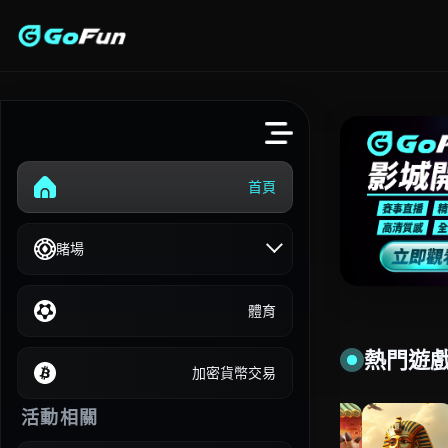
×
優塔娛樂城新聞網 娛樂城熱門遊戲
優
關
介紹
鍵
字
首頁
旅遊
文
下注過
文章分類
章
分
贏家專屬
類
立即
+
科技
+
娛樂
科
+