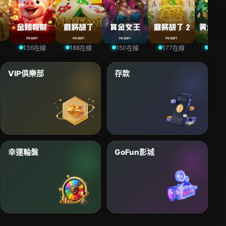
a year ago
冊即送會員大禮百倍爆擊不是夢
加持開局翻倍輕鬆挑戰超高倍金額
在加入
厲害廣告聯播網 | 贊助
都遊藝場的文化意義
解京都的另一面嗎？這篇文章帶您深入探討京都遊藝
文化內涵，揭示其作為日本傳統文化縮影的獨特魅
遊藝場不僅是京都人放鬆身心的娛樂場所，更承載著
的歷史、社交和文化意義。從江戶時代的擲骰子到現
夾娃娃機，遊藝場見證了時代的變遷，也保留了京都
的庶民文化。無論您是歷史愛好者、文化探險家，還