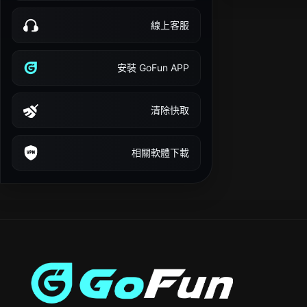
社
+
+
提供實
歷史
會
斗町、
+
娱乐
企
+
+
法律
業
管
下注過
+
消費
理
+
贏家專
文化
管
+
挑戰，拿
+
戶外活動
理
立即
策
+
健康
略
+
实用生活
商
+
+
消費者警示
業
京都
+
消费者警示
工
+
想知道
+
設計
程
我們深
價，以
+
時尚