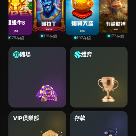
育
賭
博
a year ago
搶莊贏牌靠腦袋
線
上
掌握公式穩賺不輸場
博
彩
點我解鎖秘招
消
厲害廣告聯播網 | 贊助
費
者
警
刮刮樂破解真的有效嗎？
示
你是否好奇刮刮樂背後的真相？這篇文章將徹底揭露
娛
網路流傳的「刮刮樂破解法」其實是迷思，並深入探
樂
討試圖破解刮刮樂可能觸犯的法律風險。從機率設計
科
到非法手段的法律後果，我們將以清晰易懂的方式，
技
為您釐清關於刮刮樂的各種疑問。無論您是喜愛購買
刮刮樂的玩家，還是對此現象感到好奇的讀者，都能