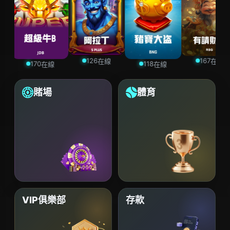
房
健
超值首存獎勵 立即開局
康
高爆率遊戲 讓你翻倍贏錢 新玩家首存即享100%加碼
皮
天天抽18888現金紅包 讓你贏得更多
膚
科
開始遊戲
婦
厲害廣告聯播網 | 贊助
產
科
遊藝場工作風險對健康的影響
內
您是否曾想過，在遊藝場裡盡情玩樂的同時，工作人
分
員的健康卻可能悄悄受損？這篇文章深入探討遊藝場
泌
科
工作對身心健康的長期影響，從噪音、長時間站立、
重複性動作到光害與心理壓力，逐一剖析潛在風險。
了解遊藝場工作者面臨的挑戰，以及如何透過預防措
生
育
施保護自己，確保工作與健康都能兼顧。這不僅僅是
醫
一篇職場健康的文章，更是對遊藝場產業勞動者權益