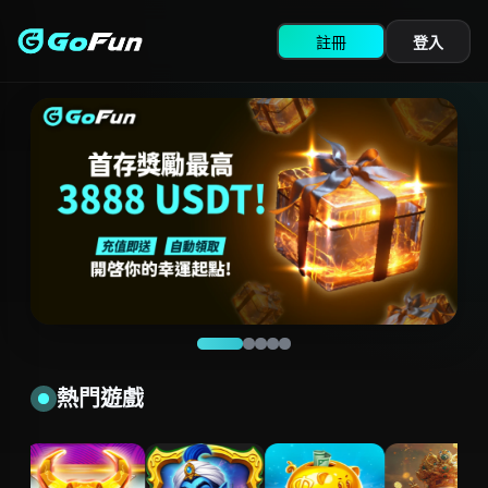
×
關
首頁
健康
職場健康
鍵
字
篩選
職場健康
錯過等明年紅利天天有今天最狂
滿紅直接開局就是神
文
馬上領紅利
章
分
厲害廣告聯播網 | 贊助
類
乳
a year ago