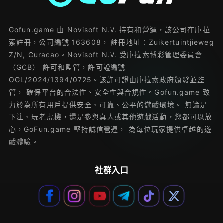
攻略，掌握關轉的關鍵，勇敢迎接新挑戰！
升
優塔娛樂城新聞網 | 您的信賴，
學
規
我們的承諾
劃
身
感謝您選擇
優塔娛樂城新聞網
！我們不僅是提供最
心
新娛樂資訊與豐富遊戲的平台，更是您在線上娛樂世
靈
界的可靠夥伴！從電子遊戲的爆分快感到體育投注的
成
策略分析，從真人娛樂的真實互動到捕魚遊戲的高倍
長
回報，我們以公平、透明、安全為核心，為您打造無
與倫比的娛樂環境！
勵
志
為了讓您更了解我們的服務與承諾，我們整理了以下
故
重要資訊，涵蓋平台規則、隱私保護、常見問題解答
事
及聯繫方式，幫助您快速掌握所有細節！這些內容確
保您在優塔娛樂城新聞網的每一步都安心無憂，專注
家
享受遊戲樂趣！
庭
教