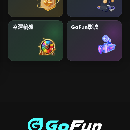
週末無聊？登入AT99，紅利回饋100%，小玩一把變
牌
大贏家！
行
銷
立即領取
技
厲害廣告聯播網 | 贊助
術
應
用
數位風險管理的重要性是什麼？
在這個數位時代，企業面臨著日益嚴峻的網路安全挑
市
場
戰。本文深入探討了數位風險管理的重要性，揭示了
策
常見的網路威脅，例如惡意軟體、網路釣魚和資料洩
略
漏等。文章強調了數位風險管理不僅是技術問題，更
是企業整體戰略的重要組成部分，能夠有效保護企業
企
的商譽、財務和數據安全。無論您是企業管理者、IT
a year ago
業
專業人士，還是關心個人數位安全的普通用戶，都能
管
搶莊贏牌靠腦袋
從這篇文章中獲得寶貴的知識和實用建議，提升自身
理
在數位世界的防護能力。
掌握公式穩賺不輸場
品