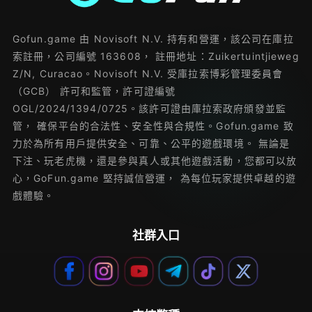
點我解鎖秘招
牌
經
營
厲害廣告聯播網 | 贊助
科
數位風險對企業的影響是什麼？
技
創
在這個數位化時代，企業面臨著日益嚴峻的網路安全
新
威脅。本文深入探討了數位風險對企業造成的影響，
從資料外洩、惡意軟體攻擊到DDoS攻擊，全面解析
通
了常見的網路攻擊手法及其潛在危害。更重要的是，
訊
我們提供了實用且有效的策略，幫助企業建立完善的
產
資訊安全防護體系，降低網路攻擊造成的財務損失、
a year ago
業
商譽受損和法規罰款。無論您是企業主、IT主管還是
搶莊贏牌靠腦袋
安全人員，都能從中獲得寶貴的知識和啟發，保護您
資
的企業免受數位風險的侵害。
掌握公式穩賺不輸場
料
防
點我解鎖秘招
護