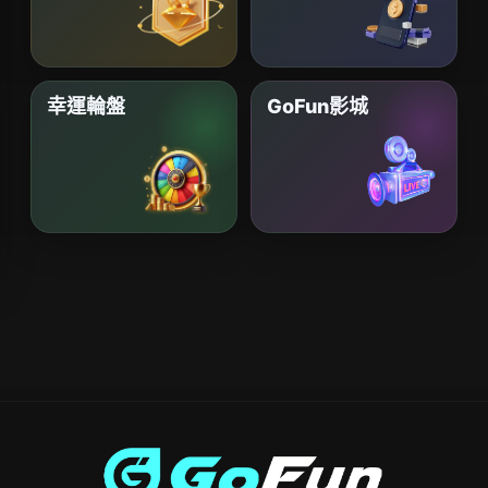
a year ago
牌
出！文章涵蓋團隊建立、挑戰模式、進階功能等關鍵
行
本金翻倍首存送2000！
面向，並提供實用建議，幫助你有效提升團隊的協作
銷
效率與技術水平。立即閱讀，開啟你的 HackerRank
翻倍本金加持，贏錢超簡單！
團隊合作之旅！
技
立即儲值
術
應
用
厲害廣告聯播網 | 贊助
市
餘敏榮的領導風格是什麼？
場
策
想知道餘敏榮是如何帶領團隊屢創佳績的嗎？這篇文
略
章深入解析了餘敏榮獨特的領導藝術，他並非傳統的
高壓領導者，而是擅長賦能、信任團隊成員，激發他
企
們的潛力。文章透過分析他的領導風格核心——信
業
任、自主與責任，以及實際的危機處理案例，揭示了
管
他打造高績效團隊的成功秘訣。無論您是管理者、團
理
隊領導者，或是希望提升自身領導能力的職場人士，
都能從中獲得寶貴的啟發。學習餘敏榮的領導智慧，
品