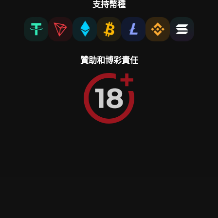
風
性與活動參與，確保公平環境。查看詳情：
條款與
險
細則
管
理
隱私權政策：
說明資料蒐集、保護與使用方式，保
障您的隱私安全。查看詳情：
隱私權政策
團
常見問題：
解答註冊、金流、遊戲與優惠疑問，快
隊
速解決疑惑。查看詳情：
常見問題
管
理
聯繫客服：
提供 24 小時 Telegram 與 Live Chat 支
援，隨時為您服務。查看詳情：
聯繫客服
創
業
我們採用
256 位 SSL 加密技術
、
雙重驗證
經
（2FA）
及即時監控系統，確保您的資料與資金安
驗
全無憂！同時，24 小時客服團隊隨時為您解決從帳
號異常到金流查詢的各種問題，讓您專注於享受電子
人
遊戲、真人娛樂、體育投注與捕魚遊戲的樂趣！
才
招
募
資訊類別
主要內容