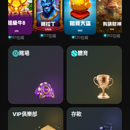
策
管
a year ago
理
存1000新人送1000！
策
首存送最高2000！雙倍快樂！爆出多倍＄＄！
略
規
存錢翻倍
劃
厲害廣告聯播網 | 贊助
決
策
制
如何利用HackerRank Dashboard進行團隊
定
合作？
想知道如何利用 HackerRank Dashboard 提升團隊程
數
位
式設計能力嗎？這份指南深入探討 HackerRank 團隊
轉
合作的最佳實踐，從建立團隊、激發競爭力到進階技
型
能追蹤，一步步教你打造高效能的程式設計團隊。無
論你是團隊領導者或成員，都能從中學習到寶貴的技
品
巧，讓你的團隊在 HackerRank 的競技場上脫穎而