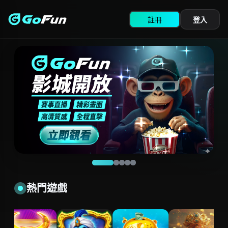
×
關
首頁
企業
團隊管理
鍵
字
篩選
團隊管理
⚡ 逢九必發！會員日限定狂歡！
文
專屬會員日，電子救援金來襲，最高助力 12,888！錯
過等下次！
章
分
🔥 立即領取
類
厲害廣告聯播網 | 贊助
決