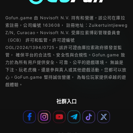
打造更具凝聚力和創造力的團隊，成就卓越的事業！
牌
優塔娛樂城新聞網 | 您的信賴，
經
營
我們的承諾
科
感謝您選擇
優塔娛樂城新聞網
！我們不僅是提供最
技
創
新娛樂資訊與豐富遊戲的平台，更是您在線上娛樂世
新
界的可靠夥伴！從電子遊戲的爆分快感到體育投注的
策略分析，從真人娛樂的真實互動到捕魚遊戲的高倍
通
回報，我們以公平、透明、安全為核心，為您打造無
訊
與倫比的娛樂環境！
產
業
為了讓您更了解我們的服務與承諾，我們整理了以下
重要資訊，涵蓋平台規則、隱私保護、常見問題解答
資
及聯繫方式，幫助您快速掌握所有細節！這些內容確
料
保您在優塔娛樂城新聞網的每一步都安心無憂，專注
防
享受遊戲樂趣！
護
條款與細則：
規範帳號註冊、交易安全、遊戲公平