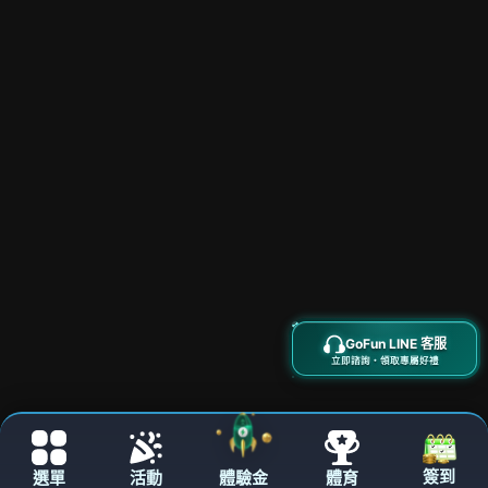
立即進駐
優惠豪禮
專屬客服
快速交易
個人中心