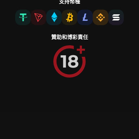
條款與細則
帳號管理、交易規則、遊戲規範
育
隱私權政策
資料蒐集、保護、玩家權利
社
會
常見問題
註冊、金流、遊戲、活動支援
議
題
聯繫客服
24 小時即時支援
育
優塔娛樂城新聞網是您值得信賴的娛樂選擇！立即加
兒
入我們，體驗多元遊戲、超值優惠與頂級安全保障！
教
育
點擊下方按鈕，開始您的遊戲冒險，或聯繫客服了解
更多！
立即加入金元寶，體驗極致娛樂！🌟
聯繫我們，開啟無憂遊戲