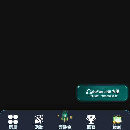
立即進駐
優惠豪禮
專屬客服
快速交易
個人中心