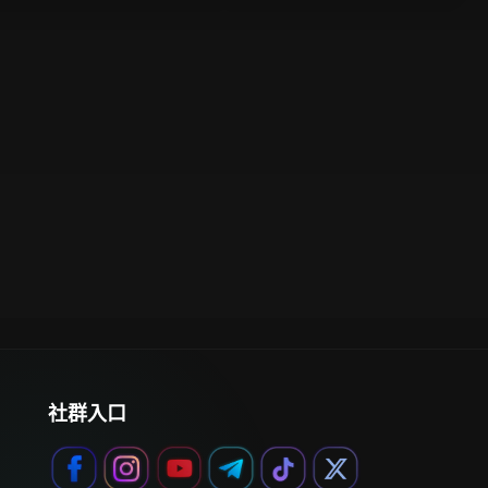
供您有價值的見解。
電子遊戲的爆分快感到體育投注的策略分析，從真人娛樂
助您快速掌握所有細節！這些內容確保您在優塔娛樂城新聞