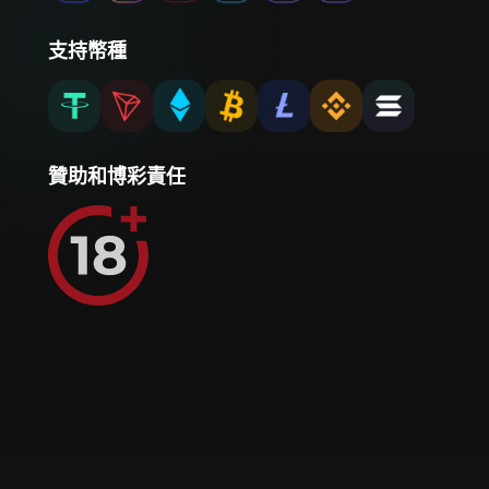
服團隊隨時為您解決從帳號異常到金流查詢的各種問題，讓
開始您的遊戲冒險，或聯繫客服了解更多！