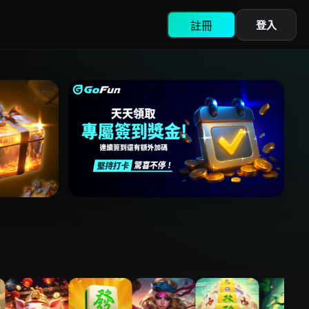
值最高可領
優塔娛樂城新聞網 儲值就送最高 1,000
獎勵金
！
厲害廣告聯播網 | 贊助