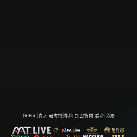
能提
我們的承諾
資訊與豐富遊戲的平台，更是您在線上娛樂世界的可靠夥伴！從
安全為核心，為您打造無與倫比的娛樂環境！
資訊，涵蓋平台規則、隱私保護、常見問題解答及聯繫方式，幫
動參與，確保公平環境。查看詳情：
條款與細則
隱私安全。查看詳情：
隱私權政策
疑惑。查看詳情：
常見問題