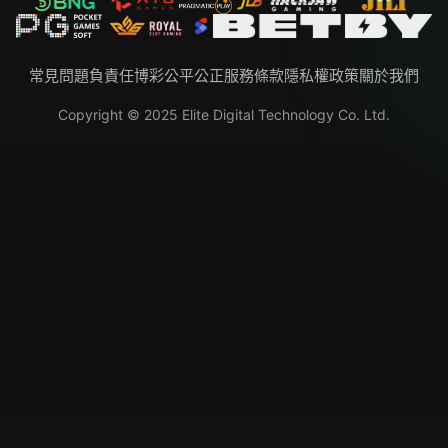
 支援，隨時為您服務。查看詳情：
聯繫客服
時監控系統，確保您的資料與資金安全無憂！同時，24 小時客
的樂趣！
要內容
號管理、交易規則、遊戲規範
料蒐集、保護、玩家權利
冊、金流、遊戲、活動支援
 小時即時支援
們，體驗多元遊戲、超值優惠與頂級安全保障！點擊下方按鈕，