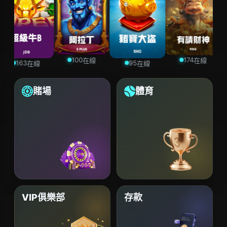
上
戰神帶飛 免遊狂飆
學
習
免費進場也能翻盤，連爆特效不間斷
快來挑戰
語
言
學
厲害廣告聯播網 | 贊助
習
技
生育率問題可以解決嗎？
術
台灣生育率持續低迷，引發社會各界高度關注！這篇
學
習
文章深入探討了Ptt上關於生育率的熱門討論，揭示了
低生育率背後的深層原因，包括經濟壓力、職場環
境、個人價值觀等。同時，文章也分析了政府現行政
技
能
策的成效，並提出了除了政府之外，企業、社會及個
學
人可以共同努力的解決方案。想了解台灣生育率問題
a year ago
習
的真相，以及如何為我們的未來帶來一線生機？這篇
限時開啟！稀有道具免費送
文章將為你提供全面的分析與啟示！
特