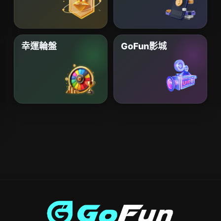
每天都有新驚喜，稀有道具上線就送，搶先一步就是
殊
贏！
教
育
點我免費領
文
厲害廣告聯播網 | 贊助
化
藝
術
如何提高生育率？
欣
賞
台灣生育率持續探底，引起社會高度關注！這篇文章
深入探討 Ptt 網友對於提高生育率的建議與討論，從
健
高房價、育兒成本、女性職涯壓力到社會支持不足等
康
面向，剖析生育率下降的根本原因。更提供個人與政
知
府層面可行的具體方案，希望能激發更多人思考，共
識
同為改善台灣生育狀況貢獻心力。想了解 Ptt 網友如
何看待生育問題，以及我們可以做些什麼嗎？點擊閱
教
讀，一起為我們的下一代創造更好的未來！
學
策
優塔娛樂城新聞網 | 您的信賴，
略