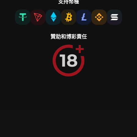
育
隱私權政策：
說明資料蒐集、保護與使用方式，保
障您的隱私安全。查看詳情：
隱私權政策
社
常見問題：
解答註冊、金流、遊戲與優惠疑問，快
會
議
速解決疑惑。查看詳情：
常見問題
題
聯繫客服：
提供 24 小時 Telegram 與 Live Chat 支
援，隨時為您服務。查看詳情：
聯繫客服
育
兒
我們採用
256 位 SSL 加密技術
、
雙重驗證
教
（2FA）
及即時監控系統，確保您的資料與資金安
育
全無憂！同時，24 小時客服團隊隨時為您解決從帳
號異常到金流查詢的各種問題，讓您專注於享受電子
遊戲、真人娛樂、體育投注與捕魚遊戲的樂趣！
資訊類別
主要內容
條款與細則
帳號管理、交易規則、遊戲規範