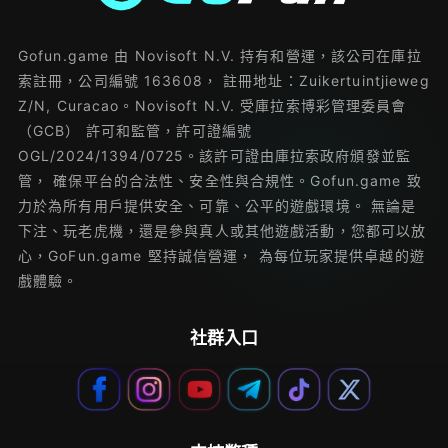
條款與細則：
規範帳號註冊、交易安全、遊戲公平
務
性與活動參與，確保公平環境。查看詳情：
條款與
分
細則
析
隱私權政策：
說明資料蒐集、保護與使用方式，保
障您的隱私安全。查看詳情：
隱私權政策
支
付
常見問題：
解答註冊、金流、遊戲與優惠疑問，快
方
速解決疑惑。查看詳情：
常見問題
式
聯繫客服：
提供 24 小時 Telegram 與 Live Chat 支
貸
援，隨時為您服務。查看詳情：
聯繫客服
款
與
我們採用
256 位 SSL 加密技術
、
雙重驗證
信
（2FA）
及即時監控系統，確保您的資料與資金安
用
全無憂！同時，24 小時客服團隊隨時為您解決從帳
號異常到金流查詢的各種問題，讓您專注於享受電子
投
遊戲、真人娛樂、體育投注與捕魚遊戲的樂趣！
資
風
險
資訊類別
主要內容