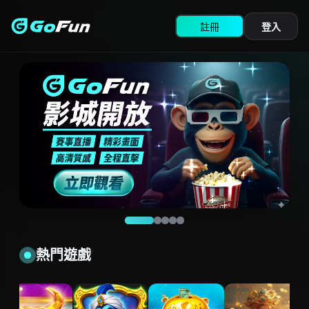
×
關
首頁
消費
鍵
字
篩選
消費
儲1000領2000！首存紅利100%
聰明玩家都這樣玩！AT99首儲100%回饋，本金直接
文
翻倍，贏錢超EASY！
章
加倍奉還
分
類
厲害廣告聯播網 | 贊助
科
+