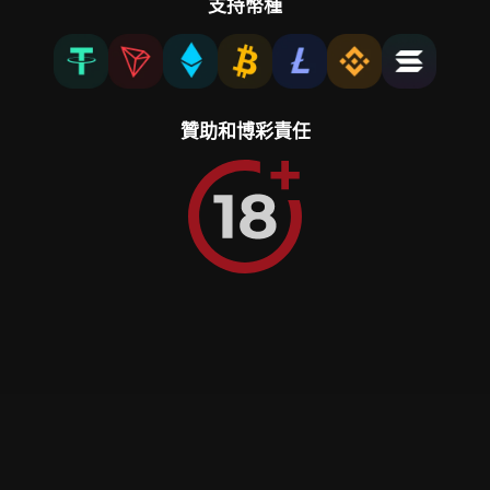
哈囉大家好！最近好多朋友都在問金猴爺，這個可愛
又經典的遊戲人物，是不是可以換成真金白銀？今天
我們就來好好聊聊這個問題，不只告訴你金猴爺能不
能換錢，還會深入解析它的市場價格，讓你對金猴爺
的價值一目瞭然！相信看完這篇文章，你一定會對金
猴爺的收藏和交易更有概念喔！
立即探索更多！
首先，金猴爺本身並不是一種貨幣，所以不能直接拿
去銀行兌換成現金。但！金猴爺的周邊商品，像是玩
偶、模型、卡片等等，在收藏市場上可是有價值的
喔！尤其是一些稀有版本、限量版，價格更是水漲船
高，搞不好比你想像的還貴呢！所以，想要用金猴爺
換錢，其實指的是把金猴爺的周邊商品賣出去，換取
現金。
點我解鎖秘密！
那麼，金猴爺的市場價格是多少呢？這就得看你指的
是哪一款周邊商品，以及它的保存狀況了。一般來
說，常見的金猴爺玩偶價格落在幾百元到一千元左
右，但如果是早期版本、或是聯名款，價格可能會高