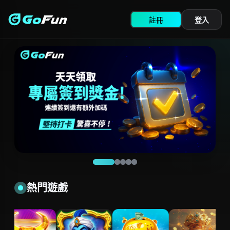
×
關
首頁
實用生活
消費指南
鍵
字
篩選
消費指南
錯過等明年紅利天天有今天最狂
滿紅直接開局就是神
文
馬上領紅利
章
分
厲害廣告聯播網 | 贊助
類
時
a year ago