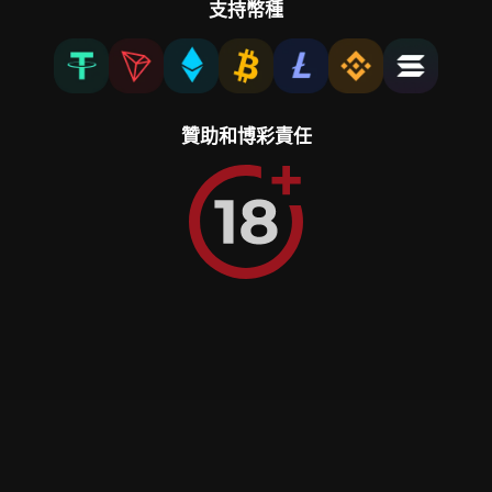
全球即時比分8888：準確度大解
密！
哈囉！各位熱愛運動賽事的球迷朋友們，大家好！今
天我們就要來聊聊大家超常搜尋的問題：「全球即時
比分8888準確嗎？」 這個問題啊，問到點子裡了！
相信不少朋友都曾在關鍵時刻，緊盯著比分網站，希
望第一時間掌握戰況。但網路資訊那麼多，準確性總
是讓人捏一把汗。別擔心，今天就來幫大家好好分
析，讓你不再霧裡看花！
立即探索更多！
什麼是全球即時比分8888？
首先，我們得搞清楚「全球即時比分8888」到底是什