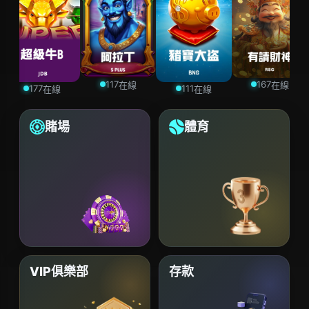
輸也能回本？運彩玩家偷偷在領這個
投完就回饋，不論輸贏都能領錢。 每筆投注最高3%，直接進帳
超爽快。 你只在意贏，但老玩家早就賺回饋了。
排行榜前十都在領錢，先搶先贏 !
電子榜單天天開獎，前十名天天爽爽領。 不論玩哪台，只要上
榜就有錢拿。 低調玩家都偷報名，你再不衝就沒位了。
優塔新手限定狂送100%紅利，你還不衝？
只要你是新註冊，新人首存直接翻倍。 不必抽、不用等，儲多
少送多少。 第一筆就賺到，才是真的贏家起手式。
連贏不稀奇，贏還能再送6888
串關連贏送上送，多贏一局多一重獎。 最高直接加碼6888，贏
起來就像開掛。 平常贏很爽，現在是爽上加倍。
內容目錄