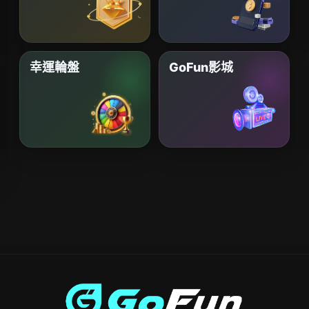
全球即時比分8888：準確度大解密！
什麼是全球即時比分8888？
準確度受到哪些因素影響？
如何判斷比分網站的可靠性？
總結：
常見問題
相關評價
相關留言
更多推薦文章
優塔娛樂城與國際體育賽事的完美結合分析
百家樂王牌攻略：優塔娛樂城獲勝策略全指南
優塔娛樂城中的德州撲克：贏錢技巧全面解析
優塔娛樂城數據驅動娛樂的未來與展望
優塔娛樂城：VIP 玩家必備攻略