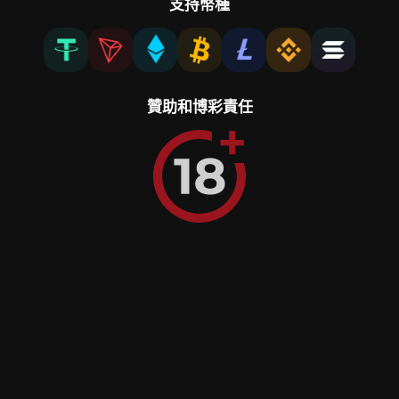
資訊類別
主要內容
條款與細則
帳號管理、交易規則、遊戲規範
隱私權政策
資料蒐集、保護、玩家權利
常見問題
註冊、金流、遊戲、活動支援
聯繫客服
24 小時即時支援
優塔娛樂城新聞網是您值得信賴的娛樂選擇！立即加
入我們，體驗多元遊戲、超值優惠與頂級安全保障！
點擊下方按鈕，開始您的遊戲冒險，或聯繫客服了解
更多！
立即加入金元寶，體驗極致娛樂！🌟