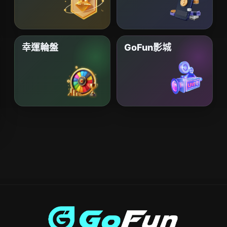
判斷內容真實性，打造獨特且有價值的內容，優化你
的 SEO 工作流程！
優塔娛樂城新聞網 | 您的信賴，
我們的承諾
感謝您選擇
優塔娛樂城新聞網
！我們不僅是提供最
新娛樂資訊與豐富遊戲的平台，更是您在線上娛樂世
界的可靠夥伴！從電子遊戲的爆分快感到體育投注的
策略分析，從真人娛樂的真實互動到捕魚遊戲的高倍
回報，我們以公平、透明、安全為核心，為您打造無
與倫比的娛樂環境！
為了讓您更了解我們的服務與承諾，我們整理了以下
重要資訊，涵蓋平台規則、隱私保護、常見問題解答
及聯繫方式，幫助您快速掌握所有細節！這些內容確
保您在優塔娛樂城新聞網的每一步都安心無憂，專注