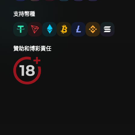
文章標籤
你輕鬆掌
Ahrefs AI Detector
AI 內容檢測
內容，優
SEO
人工智慧
AI 生成內容
內容真實性
網路內容
AI 檢測工具
I
一步步
內容目錄
擇。註
如何設定 AI Detector
or」
Ahrefs？超詳細新手指南
使用 Ahrefs AI Detector 的步