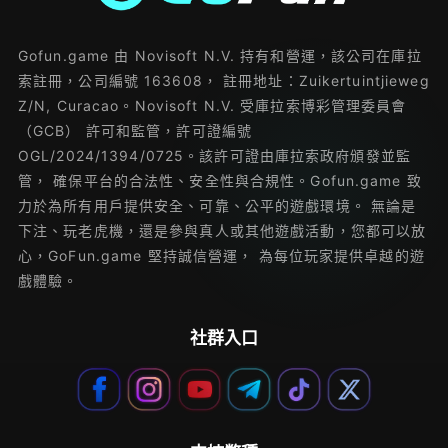
翻倍超輕鬆下注超無壓
免實名交易不卡關娛樂馬上有感
馬上開玩
厲害廣告聯播網 | 贊助
京都遊藝場是什麼？
想知道日本最獨特的遊樂體驗嗎？這篇文章將帶您深
入探索京都遊藝場的迷人世界！京都遊藝場是日本傳
統遊樂文化的代表，充滿了江戶時代的懷舊氛圍和各
式各樣的日式遊戲攤位。從金魚撈、射擊遊戲到套圈
圈，這裡不僅是大人小孩同樂的天堂，也是體驗日本
傳統文化的好去處。無論您是想尋找獨特的旅遊體
驗，還是想了解日本的遊樂文化，京都遊藝場都絕對
值得一訪！立即了解京都遊藝場的歷史、必玩遊戲和
注意事項，開啟一場充滿歡樂與驚喜的冒險吧！