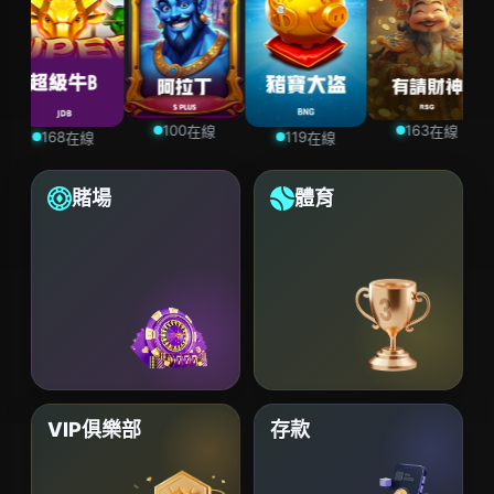
本
a year ago
旅
遊
串關全中 加碼翻倍
京
運彩高手專屬獎勵，全中串關直接翻倍！免費彩金等
都
你領，快來挑戰！
旅
遊
立即 參加
厲害廣告聯播網 | 贊助
京都遊藝場附近的景點
想玩轉京都，不只參拜古寺神社！這篇文章帶你深入
探索京都遊藝場的魅力，從豐富的遊戲種類到周邊必
去的景點，應有盡有。無論你是夾娃娃高手，還是想
感受日本獨特的遊樂文化，都能在京都遊藝場找到屬
於你的樂趣。更提供實用小撇步，讓你玩得更盡興！
結合四條河原町、先斗町、京都御所等景點，打造一