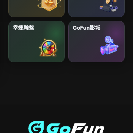
a year ago
趟難忘的京都旅程！
0.4元就能開轉
超低門檻也能翻天，賽特陪你轉爆場
快來試試
厲害廣告聯播網 | 贊助
京都遊藝場的評價如何？
想知道京都遊藝場好不好玩嗎？這篇文章為您徹底解
析！我們深入探討京都遊藝場的豐富遊戲種類、網友
真實評價，以及玩樂時的貼心攻略。從刺激的賽車遊
戲、考驗技巧的太鼓達人，到可愛的扭蛋機，讓你全
方位了解京都遊藝場的魅力。無論你是遊藝場新手還
是老手，都能從中找到適合自己的玩樂方式，盡情享
a year ago
受京都的歡樂氛圍！想知道如何玩得盡興、玩得省錢
嗎？快來看看這篇詳盡的遊藝場攻略吧！