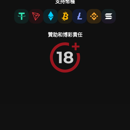
厲害廣告聯播網 | 贊助
魚蝦蟹賠率歷史數據哪裡找？
想在魚蝦蟹遊戲中提高勝率嗎？這篇文章將帶您深入
了解魚蝦蟹賠率的歷史數據查詢方法，並教您如何分
析趨勢、掌握遊戲規則，從而提升您的投注策略。無
論您是新手還是資深玩家，都能從中獲得實用技巧，
不再盲目下注，讓您的遊戲體驗更上一層樓！文章提
供數據收集方式建議，以及透過歷史數據分析賠率的
a year ago
實用方法，助您在遊戲中更具優勢。別再當提款機
了，立即探索我們的指南，解鎖您的勝利密碼！
超值首存獎勵 立即開局
高爆率遊戲 讓你翻倍贏錢 新玩家首存即享100%加碼
天天抽18888現金紅包 讓你贏得更多
開始遊戲