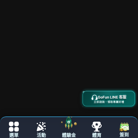
資訊類別
主要內容
條款與細則
帳號管理、交易規則、遊戲規範
隱私權政策
資料蒐集、保護、玩家權利
常見問題
註冊、金流、遊戲、活動支援
聯繫客服
24 小時即時支援
優塔娛樂城新聞網是您值得信賴的娛樂選擇！立即加
入我們，體驗多元遊戲、超值優惠與頂級安全保障！
點擊下方按鈕，開始您的遊戲冒險，或聯繫客服了解
更多！
立即加入金元寶，體驗極致娛樂！🌟
立即進駐
優惠豪禮
專屬客服
快速交易
個人中心