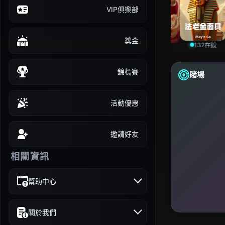
作者: 博彩達人小李
輸也能回本？運彩玩家偷偷在領這個
投完就回饋，不論輸贏都能領錢。 每筆投注最高3%，直
優塔新手限定狂送100%紅利，你還不衝
只要你是新註冊，新人首存直接翻倍。 不必抽、不用等，
連贏不稀奇，贏還能再送6888
串關連贏送上送，多贏一局多一重獎。 最高直接加碼688
排行榜前十都在領錢，先搶先贏 !
電子榜單天天開獎，前十名天天爽爽領。 不論玩哪台，只
內容目錄
Bet365 出金方法：新手也能輕鬆搞定！
銀行轉帳：最傳統也最可靠？