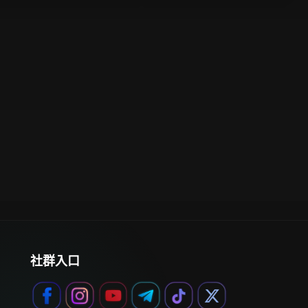
健康
+
实用生活
+
消費者警示
+
消费者警示
+
設計
+
時尚
+
網路
+
體育
+
旅遊
+
政治
+
投資
+
經濟
+
數位行銷
+