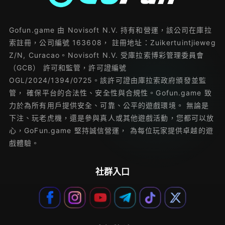
押中全場 領取獎金
運彩神單必搶，押中即領高額獎勵！贏球翻倍，加碼
最高 38%，快來挑戰！
立即 參與
厲害廣告聯播網 | 贊助
博彩平臺的用戶體驗如何評估？
想在2024年找到最適合你的博彩平台嗎？這篇文章為
你深度評比各大博彩平台，以用戶體驗為核心，從安
全性、遊戲種類、賠率、支付方式、客服等多個角度
進行分析。我們特別推薦「最大投注網」，它擁有合
法的博彩執照、豐富的遊戲選擇、具有競爭力的賠率
和專業的客服團隊，讓你投注更安心、玩得更盡興！
a year ago
這份2024年度博彩平台推薦，絕對是你的最佳指南，
助你找到最合適的投注夥伴！