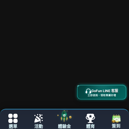
ZG電子機率與外部環
境的影響
隨著科技的進步和線上娛樂產業的迅速發展，電子遊戲尤
其是賭博類電子遊戲，如老虎機和電子桌面遊戲，變得越
來越受歡迎。其中，ZG電子產品因其多樣化的遊戲內容和
獨特的玩法而受到眾多玩家的青睞。然而，許多玩家在享
受ZG電子遊戲的同時，也有不少疑問，特別是關於ZG電子
機率是否會受到外部環境影響的問題。
什麼是ZG電子機率？
在解釋ZG電子機率是否會受到外部環境影響之前，我們需
要了解ZG電子機率究竟指的是什麼。簡單來說，ZG電子機
率是指在ZG電子遊戲中，玩家贏得一局遊戲的機會大小。
在這類電子遊戲中，機率通常由隨機數生成器（RNG,
立即進駐
優惠豪禮
專屬客服
快速交易
個人中心
Random Number Generator）來確定，RNG是在電腦程式