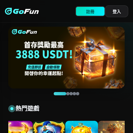
×
關
首頁
实用生活
问题解决
鍵
字
篩選
问题解决
古埃寶藏 一把抓！
神殿探險隨手爆金，賽特陪你搜寶藏
文
快來探索
章
分
厲害廣告聯播網 | 贊助
類
消
a year ago