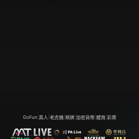
的輝煌世界
用嗎？