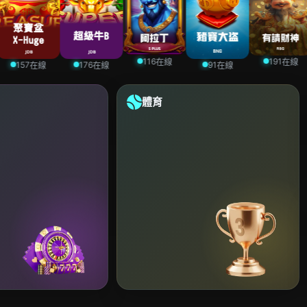
要上榜就有錢拿。 低調玩家都偷報名，你再不衝就沒位了。
接進帳超爽快。 你只在意贏，但老玩家早就賺回饋了。
8，贏起來就像開掛。 平常贏很爽，現在是爽上加倍。
？
儲多少送多少。 第一筆就賺到，才是真的贏家起手式。