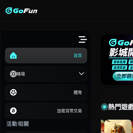
優塔娛樂城新聞網 娛樂城熱門遊戲
優
介紹
首頁
娱乐
线上博彩
实用生活
问题解决
消费者警示
串關全中 加碼翻倍
運彩高手專屬獎勵，全中串關直接翻倍！免費彩金
zg電子官網的客服電話是