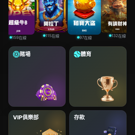
優塔新手限定狂送100%紅利，你還不衝？
只要你是新註冊，新人首存直接翻倍。 不必抽、不用等，儲多
少送多少。 第一筆就賺到，才是真的贏家起手式。
輸也能回本？運彩玩家偷偷在領這個
投完就回饋，不論輸贏都能領錢。 每筆投注最高3%，直接進帳
超爽快。 你只在意贏，但老玩家早就賺回饋了。
連贏不稀奇，贏還能再送6888
串關連贏送上送，多贏一局多一重獎。 最高直接加碼6888，贏
起來就像開掛。 平常贏很爽，現在是爽上加倍。
排行榜前十都在領錢，先搶先贏 !
電子榜單天天開獎，前十名天天爽爽領。 不論玩哪台，只要上
榜就有錢拿。 低調玩家都偷報名，你再不衝就沒位了。
內容目錄