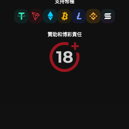
金鈦城娛樂城自從成立以來就致力於為玩家提供創新的娛
樂體驗。隨著科技的進步，優塔開始探索如何將AI引入娛
樂領域，創造出更具互動性和個人化的遊戲體驗。
AI智能的應用
在優塔娛樂城，AI技術被廣泛應用於各種遊戲中，以提高
玩家的體驗。例如，AI可以根據玩家的喜好和行為模式即
時調整遊戲難度，甚至能主動推薦適合的遊戲類型。
Disco Diffusion的影響
Disco Diffusion技術在娛樂領域的應用改變了傳統的圖形處
理方式。透過AI生成的藝術圖像，不僅提升了視覺效果，
還讓遊戲場景更為生動。優塔娛樂城利用這項技術創造出
獨一無二的圖形效果，讓玩家感受真實而震撼的遊戲體
驗。
實際應用案例