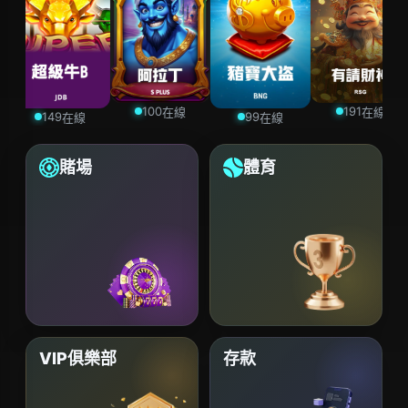
作者: 運動狂熱粉
a year ago
輸也能回本？運彩玩家偷偷在領這個
投完就回饋，不論輸贏都能領錢。 每筆投注最高3%，直接進帳
超爽快。 你只在意贏，但老玩家早就賺回饋了。
排行榜前十都在領錢，先搶先贏 !
電子榜單天天開獎，前十名天天爽爽領。 不論玩哪台，只要上
榜就有錢拿。 低調玩家都偷報名，你再不衝就沒位了。
優塔新手限定狂送100%紅利，你還不衝？
只要你是新註冊，新人首存直接翻倍。 不必抽、不用等，儲多
少送多少。 第一筆就賺到，才是真的贏家起手式。
連贏不稀奇，贏還能再送6888
串關連贏送上送，多贏一局多一重獎。 最高直接加碼6888，贏
起來就像開掛。 平常贏很爽，現在是爽上加倍。
內容目錄