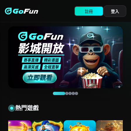
首頁
科技
網路安全
實用生活
消費指南
消費者警示
網路詐騙
下注無極限 申請即領彩金
立即申請
無上限投注，獎勵無設限！立即註冊，
享受極致娛樂與豐厚彩金回饋。
厲害廣告聯播網 | 贊助
為什麼需要SSL憑證？