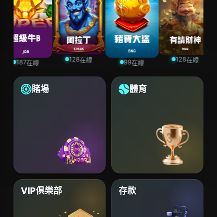
作者: 網路安全守護者
a year ago
連贏不稀奇，贏還能再送6888
串關連贏送上送，多贏一局多一重獎。 最高直接加碼6888，贏
起來就像開掛。 平常贏很爽，現在是爽上加倍。
輸也能回本？運彩玩家偷偷在領這個
投完就回饋，不論輸贏都能領錢。 每筆投注最高3%，直接進帳
超爽快。 你只在意贏，但老玩家早就賺回饋了。
排行榜前十都在領錢，先搶先贏 !
電子榜單天天開獎，前十名天天爽爽領。 不論玩哪台，只要上
榜就有錢拿。 低調玩家都偷報名，你再不衝就沒位了。
優塔新手限定狂送100%紅利，你還不衝？
只要你是新註冊，新人首存直接翻倍。 不必抽、不用等，儲多
少送多少。 第一筆就賺到，才是真的贏家起手式。
內容目錄