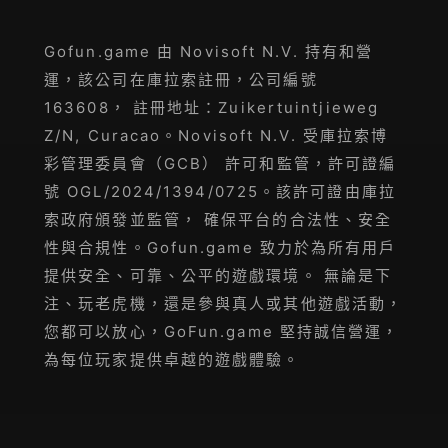
用。從數學原理到程序生成，我們將揭開 Rod F
效等領域的實際應用案例。無論您是設計師、藝術家還
造力的無限可能。掌握 Rod Fok，開啟您的創意
深入解析 Rod Fok
特工具
Rod Fok，近年來在設計、藝術及工程領域逐
及工作流程，旨在幫助創作者產生具備高複雜度、有機
究竟能應用在哪些領域。本文將深入剖析 Rod F
提供一份全面且易懂的指南，讓您對 Rod Fok 有
什麼是 Rod Fok？核心概念
Rod Fok 這個名詞，源自於其開發者 Michae
技術的創造性方法論。Rod Fok 的核心概念在
手工製作，卻能以極高的效率和可重複性實現。