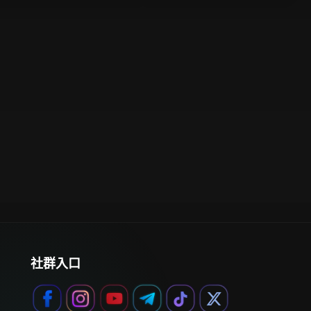
健康
+
实用生活
+
消費者警示
+
消费者警示
+
設計
+
時尚
+
網路
+
體育
+
旅遊
+
政治
+
投資
+
經濟
+
數位行銷
+
的應