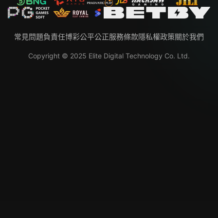
ok 的神秘面紗，分析其優缺點，並探討其在建築設計、產品設計
是科技愛好者，都能從中找到對 Rod Fok 的全面了解，並
之旅！
：從功能原理到實際應用，全面掌握
漸受到矚目的工具，它並非傳統意義上的軟體或硬體，而是一種獨特
形態的視覺效果。許多人對於 Rod Fok 的工作原理感到好
ok 的核心概念、運作機制、優缺點，並探討其在各行各業的實際
更深入的了解。
與演進
l Fok 的名字。它並非一個獨立的軟體，而更像是一種基於數學原理
於利用一系列的數學函數和隨機算法，產生複雜且自然的外觀，乍看