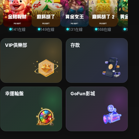
a year ago