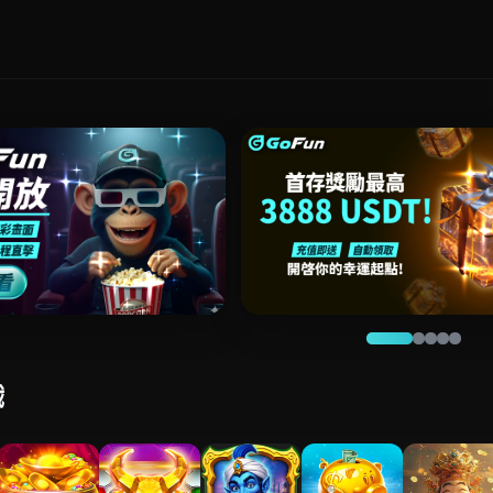
塔娛樂城新聞網 體育串關加碼
優塔娛樂城新聞網 USDT儲
6888
6,888
火速
厲害廣告聯播網
哪些？