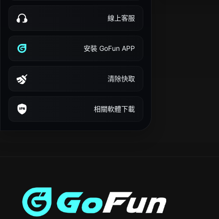
⚾️ 數據分析：勝率提升的關鍵
⚾️ 掌握心理，控制情緒
常見問題
相關評價
相關留言
更多推薦文章
優塔娛樂城與國際體育賽事的完美結合分析
百家樂王牌攻略：優塔娛樂城獲勝策略全指
優塔娛樂城中的德州撲克：贏錢技巧全面解
優塔娛樂城數據驅動娛樂的未來與展望
優塔娛樂城：VIP 玩家必備攻略
優塔娛樂城的娛樂世界大揭密！探索現代娛
優塔娛樂城的百家樂策略揭秘：贏家之道
優塔娛樂城：彩票查詢攻略大揭密
全方位檢視！金鈦城娛樂城是否安全可靠？