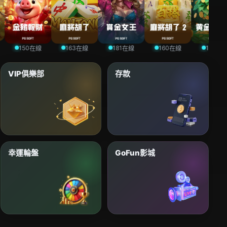
a year ago
社會
+
企業管理
+
管理策略
+
商業
+
工程
+
心理學
+
教育
+
行銷
+
歷史
+
娱乐
+
法律
+
消費
+
文化
+
戶外活動
+