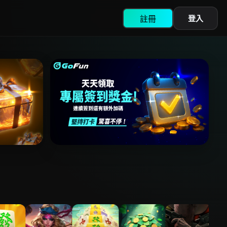
值最高可領
優塔娛樂城新聞網 儲值就送最高 1,000
獎勵金
更多推薦文章
秘招
 | 贊助