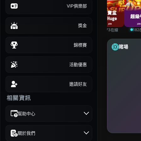
作者: 雲中漫步者
優塔新手限定狂送100%紅利，你還不衝
只要你是新註冊，新人首存直接翻倍。 不必抽、不用等，
輸也能回本？運彩玩家偷偷在領這個
投完就回饋，不論輸贏都能領錢。 每筆投注最高3%，直
連贏不稀奇，贏還能再送6888
串關連贏送上送，多贏一局多一重獎。 最高直接加碼688
排行榜前十都在領錢，先搶先贏 !
電子榜單天天開獎，前十名天天爽爽領。 不論玩哪台，只
內容目錄
Fokker 是什麼？ 從飛機設計到遊戲，一次完
Fokker 飛機的輝煌與沒落