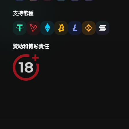
大戰期間
將一一揭
您想要的
製造
是在飛
，