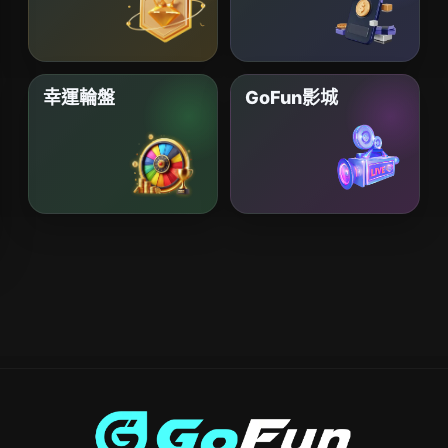
少送多少。 第一筆就賺到，才是真的贏家起手式。
內容目錄
aw8 紅利代碼：新手指南與常見問題大解密
什麼是 aw8 紅利代碼？
aw8 紅利代碼可以重複使用嗎？
常見 aw8 紅利代碼類型
如何找到 aw8 紅利代碼？
常見問題
相關評價
相關留言
更多推薦文章
金好運娛樂城入金全攻略：從支付方式到安全
指南
金好運娛樂城激盪市場！熱門拳賽投注致富攻