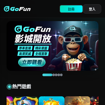
首頁
娱乐
線上博彩
消费者警示
遊樂安全
实用生活
消费指南
下注過關 最高加碼 38%
立即 下注
贏家專屬優惠，下注過關即送彩金，
加碼最高 38%！快來挑戰，拿下 6888
獎勵！
厲害廣告聯播網 | 贊助
aw8紅利代碼可以重複使用