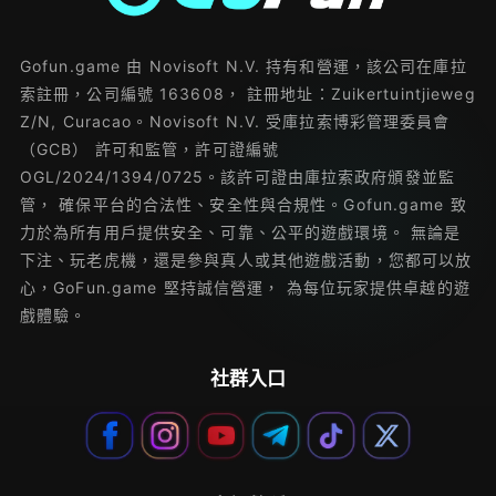
略
金富翁娛樂城：揭露娛樂城潛藏的秘密與詐騙
真相
揭開金富翁娛樂城的神秘面紗：真相與風險並
存
金富翁娛樂城驚喜揭秘：最新六合彩開獎號碼
如何影響您的運勢
2023娛樂城評測：金富翁娛樂城是否值得信
賴？
玩轉金富翁娛樂城：入金全攻略
探索金富翁娛樂城：線上博彩的秘密與安全策
略
金富翁娛樂城評價？獨特賭博體驗分享與遊戲
推薦
2023金元寶娛樂城大揭秘：最誘人的優惠與
隱藏福利