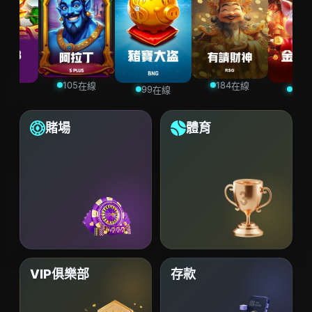
嗎？
作者: 彩虹小當家
a year ago
輸也能回本？運彩玩家偷偷在領這個
投完就回饋，不論輸贏都能領錢。 每筆投注最高3%，直接進帳
超爽快。 你只在意贏，但老玩家早就賺回饋了。
連贏不稀奇，贏還能再送6888
串關連贏送上送，多贏一局多一重獎。 最高直接加碼6888，贏
起來就像開掛。 平常贏很爽，現在是爽上加倍。
排行榜前十都在領錢，先搶先贏 !
電子榜單天天開獎，前十名天天爽爽領。 不論玩哪台，只要上
榜就有錢拿。 低調玩家都偷報名，你再不衝就沒位了。
優塔新手限定狂送100%紅利，你還不衝？
只要你是新註冊，新人首存直接翻倍。 不必抽、不用等，儲多