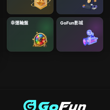
Bet365 出金方法：新手也能輕鬆搞定！
Bet365 常見出金方式大公開！
出金流程 Step by Step 教你搞定！
Bet365 出金注意事項：避開地雷！
常見問題
相關評價
相關留言
更多推薦文章
從金鈦城娛樂城的成功策略中探索財富新視野
揭秘社交平台詐騙手法，優塔娛樂城帶給你安
心的選擇
揭秘2024金鈦城娛樂城：安全性與透明度分
析
在金鈦城娛樂城的法律新局：台灣洗錢防制法
的啟示