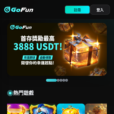
首頁
娱乐
线上博彩
消费者警示
遊樂安全
金融
支付方式
下注無極限 申請即領彩金
立即申請
無上限投注，獎勵無設限！立即註冊，
享受極致娛樂與豐厚彩金回饋。
厲害廣告聯播網 | 贊助
bet365出金有哪些方式？
作者: 博弈達人小李
a year ago