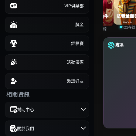
作者: 博彩達人小李
排行榜前十都在領錢，先搶先贏 !
電子榜單天天開獎，前十名天天爽爽領。 不論玩哪台，只
輸也能回本？運彩玩家偷偷在領這個
投完就回饋，不論輸贏都能領錢。 每筆投注最高3%，直
優塔新手限定狂送100%紅利，你還不衝
只要你是新註冊，新人首存直接翻倍。 不必抽、不用等，
連贏不稀奇，贏還能再送6888
串關連贏送上送，多贏一局多一重獎。 最高直接加碼688
內容目錄
bet365 出金方法：新手也能輕鬆搞懂！
常見出金方式大公開！