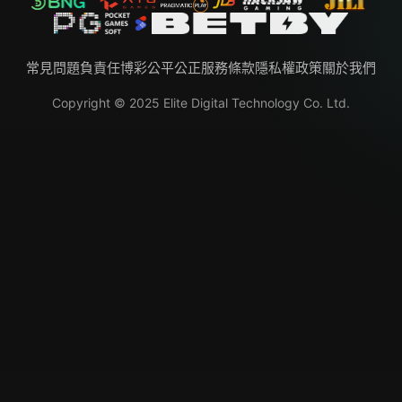
會與挑戰
徹底解析 bet365 的各種出金方法，包括銀行轉帳、信用卡、電子
 bet365 出金的安全性，並提供三大防詐騙提醒，確保你的
能從這篇文章中獲得實用的資訊，一步一步完成出金流程，享受
5 出金的完整攻略！
鬆搞懂！
對是大家耳熟能詳的平台，但贏了錢要怎麼領出來，常常讓新手朋友
方式，把 bet365 的出金方法徹底解析給你！不管是銀行轉
事情，我們會特別聊聊大家最關心的：bet365 出金安全嗎？
成以下幾種：