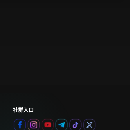
健康
+
实用生活
+
消費者警示
+
消费者警示
+
設計
+
時尚
+
網路
+
體育
+
旅遊
+
政治
+
投資
+
經濟
+
數位行銷
+