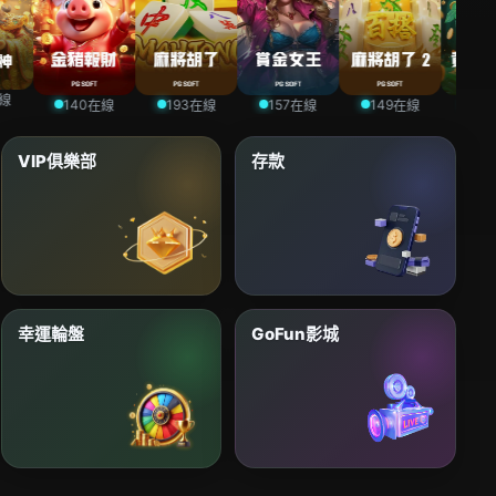
a year ago
社會
+
企業管理
+
管理策略
+
商業
+
工程
+
心理學
+
教育
+
行銷
+
歷史
+
娱乐
+
法律
+
消費
+
文化
+
戶外活動
+