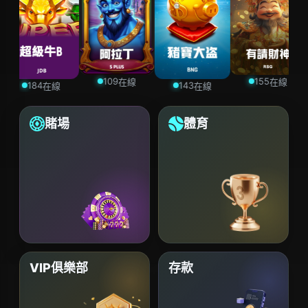
電子榜單天天開獎，前十名天天爽爽領。 不論玩哪台，只要上
榜就有錢拿。 低調玩家都偷報名，你再不衝就沒位了。
輸也能回本？運彩玩家偷偷在領這個
投完就回饋，不論輸贏都能領錢。 每筆投注最高3%，直接進帳
超爽快。 你只在意贏，但老玩家早就賺回饋了。
連贏不稀奇，贏還能再送6888
串關連贏送上送，多贏一局多一重獎。 最高直接加碼6888，贏
起來就像開掛。 平常贏很爽，現在是爽上加倍。
優塔新手限定狂送100%紅利，你還不衝？
只要你是新註冊，新人首存直接翻倍。 不必抽、不用等，儲多
少送多少。 第一筆就賺到，才是真的贏家起手式。
內容目錄
Rod Fok：從硬科技到品牌IP的多元應用與發展