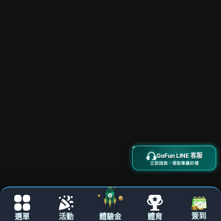
未來展望與金鈦城娛樂城的潛力
展望未來，AI智能繪圖技術在娛樂產業中的應用將更加廣
泛，而金鈦城娛樂城有望成為這波技術革新的引領者。作
為娛樂行業的先驅，優塔娛樂城通過技術創新將繼續為客
戶提供更多精彩紛呈的體驗。
例如，預期幾年後，優塔娛樂城可能開發出一個完整虛擬
現實平台，利用AI生成的動態世界讓玩家沉浸其中，實現
前所未有的互動娛樂。
優塔娛樂城的魅力：AI智能娛
樂的未來篇章
揭開AI智能娛樂的帷幕
在當代科技的推動下，AI技術已經深入到生活的方方面
面，其中金鈦城娛樂城成為遊戲與智能結合的完美例證。
立即進駐
優惠豪禮
專屬客服
快速交易
個人中心
這篇文章將為您揭開AI智能娛樂的神秘面紗，了解它如何