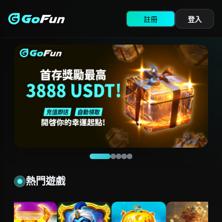
首頁
科技
人工智慧
設計
工業設計
企業
品牌行銷
翻倍超輕鬆下注超無壓
馬上開玩
免實名交易不卡關娛樂馬上有感
厲害廣告聯播網 | 贊助
rod fok的應用領域有哪些？
作者: 設計探險家 艾倫
a year ago
排行榜前十都在領錢，先搶先贏 !