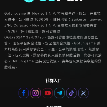
新結合！
優塔娛樂城：AI智能繪圖的未來願景
優塔娛樂城的魅力：AI智能娛樂的未來篇章
優塔娛樂城：AI智能娛樂的新時代！發掘
Disco Diffusion的神奇魅力
優塔娛樂城：科技如何徹底改變娛樂體驗
優塔娛樂城中的AI技術：開啟娛樂新時代
娛樂大逆襲：優塔娛樂城在AI大當機之後的挑
戰與機會
你是否對「條件 ROD」感到困惑？這篇文章將深入淺
出地解析條件 ROD 的概念，並透過實際案例，讓你了
解如何在專案管理中有效運用它。從減少誤解、降低
風險，到提高效率和提升客戶滿意度，我們將帶你一
步步掌握條件 ROD 的最佳實踐。無論你是專案新手還
是經驗豐富的管理者，都能從中受益！了解如何定義
清晰的交付條件，打造成功的專案基石。