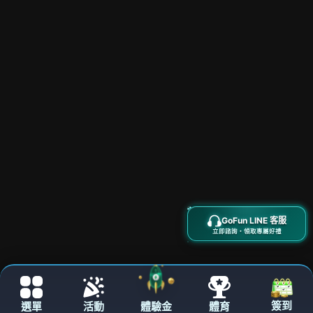
hidden>
更多推薦文章
2 years ago
51000倍超簡單
馬上體驗
無付線設計新玩法，一轉爆倍無門檻
厲害廣告聯播網 | 贊助
立即進駐
優惠豪禮
專屬客服
快速交易
個人中心