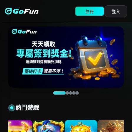
首頁
科技
軟體開發
管理策略
專案管理
限時開啟！稀有道具免
點我免費領
費送
每天都有新驚喜，稀有道具上線就
送，搶先一步就是贏！
厲害廣告聯播網 | 贊助
條件rod在實際專案中的應用
案例