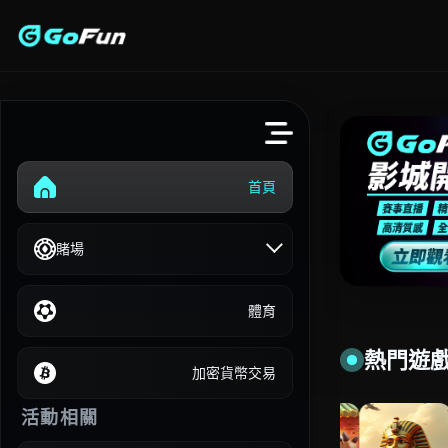
優塔娛樂城新聞網 娛樂城熱門遊戲
優
介紹
首頁
工程
建築工程
科技
材料科學
曼城還是拜仁？你來猜！
參加預測挑戰，進球數、贏家通通自己選，今晚你
整股rod的未來發展趨勢如