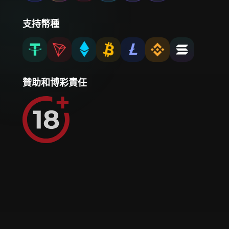
製化這
還是對
統產
I 的
產業、
了技
生產和