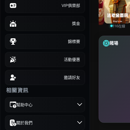
作者: 築夢工程師
輸也能回本？運彩玩家偷偷在領這個
投完就回饋，不論輸贏都能領錢。 每筆投注最高3%，直
連贏不稀奇，贏還能再送6888
串關連贏送上送，多贏一局多一重獎。 最高直接加碼688
優塔新手限定狂送100%紅利，你還不衝
只要你是新註冊，新人首存直接翻倍。 不必抽、不用等，
排行榜前十都在領錢，先搶先贏 !
電子榜單天天開獎，前十名天天爽爽領。 不論玩哪台，只
內容目錄
整股 ROD 的未來發展趨勢：從傳統到創新，
常見問題